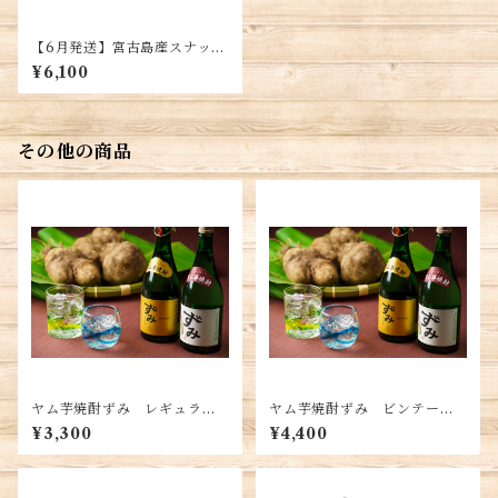
【6月発送】宮古島産スナック
パイン4～6玉（4㎏）(税込・
¥6,100
送料込）
その他の商品
ヤム芋焼酎ずみ レギュラー
ヤム芋焼酎ずみ ビンテージ
タイプミニボトル5本入り（容
タイプ（容量：７２０ｍｌ）
¥3,300
¥4,400
量：１８０ｍｌ）