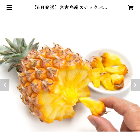
【6月発送】宮古島産スナックパイ
ン4～6玉（4㎏）(税込・送料込） |
まいぱり宮古島熱帯果樹園