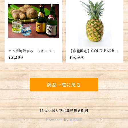
ヤム芋焼酎ずみ レギュラー
【数量限定】GOLD BARREL
タイプ（容量：７２０ｍｌ）
パイン 1玉（1.5㎏）(税込・
¥2,200
¥5,500
送料込）
商品一覧に戻る
© まいぱり宮古島熱帯果樹園
Powered by